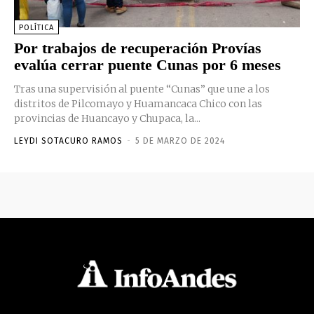
POLÍTICA
Por trabajos de recuperación Provías
evalúa cerrar puente Cunas por 6 meses
Tras una supervisión al puente “Cunas” que une a los
distritos de Pilcomayo y Huamancaca Chico con las
provincias de Huancayo y Chupaca, la...
LEYDI SOTACURO RAMOS
-
5 DE MARZO DE 2024