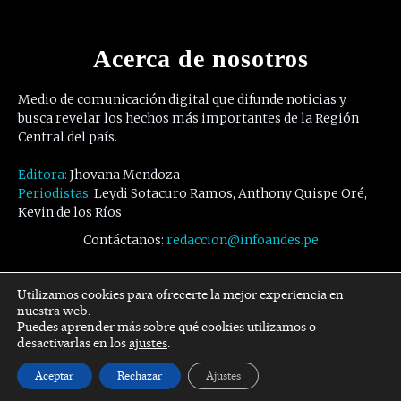
Acerca de nosotros
Medio de comunicación digital que difunde noticias y
busca revelar los hechos más importantes de la Región
Central del país.
Editora:
Jhovana Mendoza
Periodistas:
Leydi Sotacuro Ramos, Anthony Quispe Oré,
Kevin de los Ríos
Contáctanos:
redaccion@infoandes.pe
Síguenos
Utilizamos cookies para ofrecerte la mejor experiencia en
nuestra web.
Puedes aprender más sobre qué cookies utilizamos o
Facebook
Twitter
Youtube
desactivarlas en los
ajustes
.
Aceptar
Rechazar
Ajustes
© Copyright -
InfoAndes
by SZR