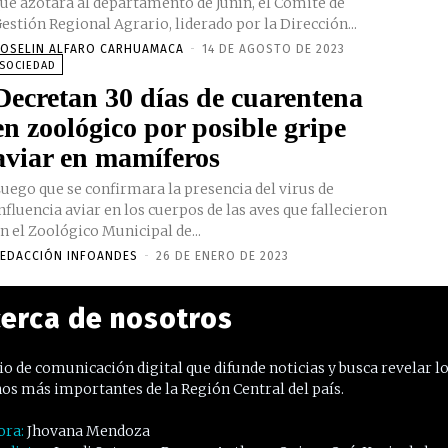
ue azotará al departamento de Junín, el Comité de
estión Regional Agrario, liderado por la Dirección...
OSELIN ALFARO CARHUAMACA
-
14 DE AGOSTO DE 2023
SOCIEDAD
Decretan 30 días de cuarentena
en zoológico por posible gripe
aviar en mamíferos
uego que se confirmara la presencia del virus de
nfluencia aviar en los cuerpos de las aves que fallecieron
n el Zoológico Municipal de...
EDACCIÓN INFOANDES
-
26 DE ENERO DE 2023
erca de nosotros
o de comunicación digital que difunde noticias y busca revelar l
os más importantes de la Región Central del país.
ora:
Jhovana Mendoza