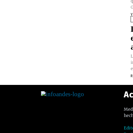
q
G
Y
L
i
e
R
Ac
Medi
hech
Edit