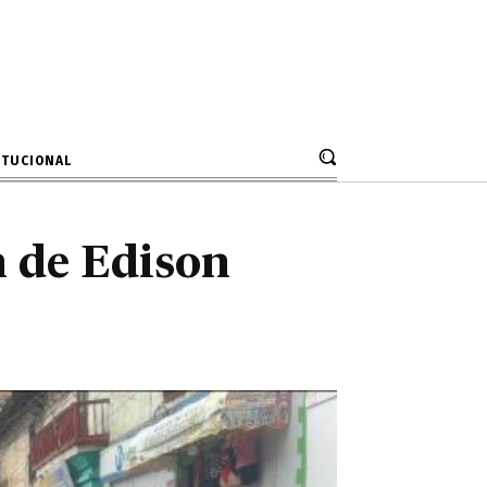
ón de Edison
álogo
ITUCIONAL
n de Edison