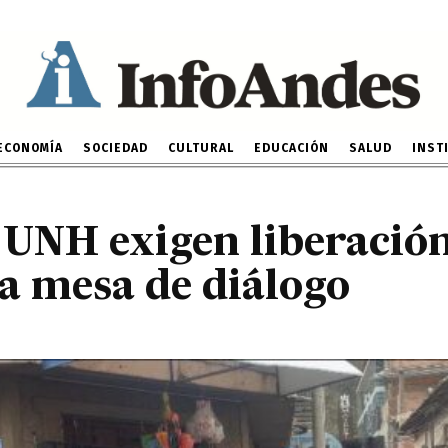
 de UNH exigen liberaci
 inicio de la mesa de di
6 DE MAYO DE 2025
ECONOMÍA
SOCIEDAD
CULTURAL
EDUCACIÓN
SALUD
INST
 UNH exigen liberació
la mesa de diálogo