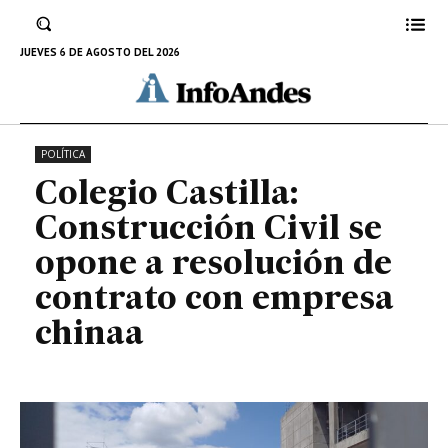
Civil se opone a resolución de
contrato con empresa chinaa
JUEVES 6 DE AGOSTO DEL 2026
14 DE DICIEMBRE DE 2023
POLÍTICA
Colegio Castilla:
Construcción Civil se
opone a resolución de
contrato con empresa
chinaa