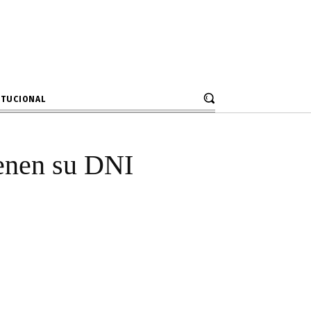
s mantienen su
ITUCIONAL
ienen su DNI