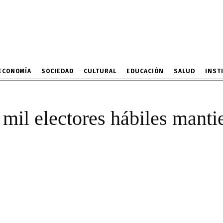
 147 mil electores hábile
DNI vencido
30 DE MAYO DE 2022
ECONOMÍA
SOCIEDAD
CULTURAL
EDUCACIÓN
SALUD
INST
 mil electores hábiles mant