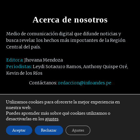
Acerca de nosotros
Medio de comunicación digital que difunde noticias y
busca revelar los hechos más importantes de la Región
Central del país.
Editora:
Jhovana Mendoza
Periodistas:
Leydi Sotacuro Ramos, Anthony Quispe Oré,
Kevin de los Ríos
Contáctanos:
redaccion@infoandes.pe
Síguenos
Utilizamos cookies para ofrecerte la mejor experiencia en
nuestra web.
Puedes aprender más sobre qué cookies utilizamos o
Facebook
Twitter
Youtube
desactivarlas en los
ajustes
.
Aceptar
Rechazar
Ajustes
© Copyright -
InfoAndes
by SZR