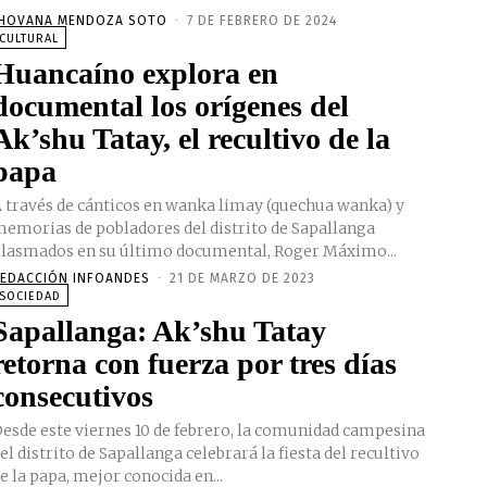
HOVANA MENDOZA SOTO
-
7 DE FEBRERO DE 2024
CULTURAL
Huancaíno explora en
documental los orígenes del
Ak’shu Tatay, el recultivo de la
papa
 través de cánticos en wanka limay (quechua wanka) y
emorias de pobladores del distrito de Sapallanga
lasmados en su último documental, Roger Máximo...
EDACCIÓN INFOANDES
-
21 DE MARZO DE 2023
SOCIEDAD
Sapallanga: Ak’shu Tatay
retorna con fuerza por tres días
consecutivos
esde este viernes 10 de febrero, la comunidad campesina
el distrito de Sapallanga celebrará la fiesta del recultivo
e la papa, mejor conocida en...