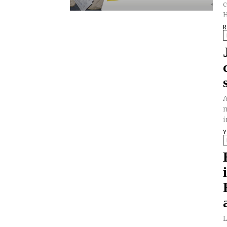
c
H
R
A
n
i
Y
L