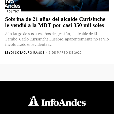
POLÍTICA
Sobrina de 21 años del alcalde Curisinche
le vendió a la MDT por casi 350 mil soles
A lo largo de sus tres años de gestión, el alcalde de El
Tambo, Carlo Curisinche Eusebio, aparentemente no se vio
involucrado en evidentes...
LEYDI SOTACURO RAMOS
-
3 DE MARZO DE 2022