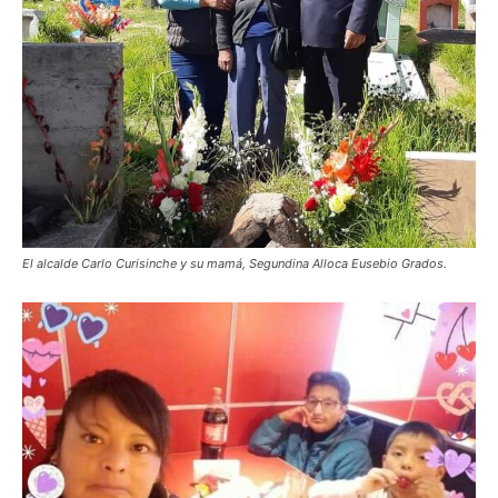
El alcalde Carlo Curisinche y su mamá, Segundina Alloca Eusebio Grados.