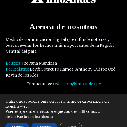
Acerca de nosotros
Medio de comunicación digital que difunde noticias y
busca revelar los hechos más importantes de la Región
Central del país.
Editora:
Jhovana Mendoza
Periodistas:
Leydi Sotacuro Ramos, Anthony Quispe Oré,
Kevin de los Ríos
Contáctanos:
redaccion@infoandes.pe
Síguenos
Utilizamos cookies para ofrecerte la mejor experiencia en
nuestra web.
Puedes aprender más sobre qué cookies utilizamos o
Facebook
Twitter
Youtube
desactivarlas en los
ajustes
.
Aceptar
Rechazar
Ajustes