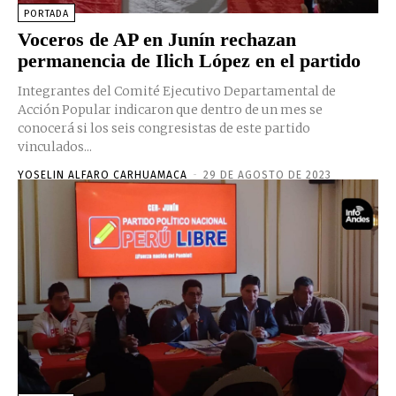
PORTADA
Voceros de AP en Junín rechazan
permanencia de Ilich López en el partido
Integrantes del Comité Ejecutivo Departamental de
Acción Popular indicaron que dentro de un mes se
conocerá si los seis congresistas de este partido
vinculados...
YOSELIN ALFARO CARHUAMACA
-
29 DE AGOSTO DE 2023