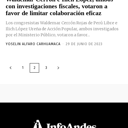
con investigaciones fiscales, votaron a
favor de limitar colaboración eficaz
Los congresistas Waldemar Cerrón Rojas de Perú Libre e
Ilich López Ureña de Acción Popular, ambos investigados
por el Ministerio Público, votaron a favor...
YOSELIN ALFARO CARHUAMACA
-
29 DE JUNIO DE 2023
1
2
3