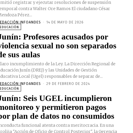
mitió registrar y ejecutar resoluciones de suspensión
emporal contra Walter Ore Ramos El ciudadano César
endoza Pérez...
EDACCIÓN INFOANDES
-
14 DE MAYO DE 2026
EDUCACIÓN
Junín: Profesores acusados por
violencia sexual no son separados
de sus aulas
laro incumplimiento de la Ley. La Dirección Regional de
ducación Junín (DREJ) y las Unidades de Gestión
ducativa Local (Ugel) responsables de separar de...
EDACCIÓN INFOANDES
-
29 DE FEBRERO DE 2024
EDUCACIÓN
Junín: Seis UGEL incumplieron
monitoreo y permitieron pagos
por plan de datos no consumidos
nconducta funcional atenta contra meritocracia. En una
rolija "Acción de Oficio de Control Posterior", la Gerencia