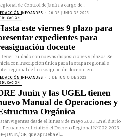
egional de Control de Junín, a cargo de...
EDACCIÓN INFOANDES
-
26 DE JUNIO DE 2023
EDUCACIÓN
Hasta este viernes 9 plazo para
presentar expedientes para
reasignación docente
 tener cuidado con nuevas disposiciones y plazos. Se
nicia con inscripción única para la etapa regional e
nterregional de la reasignación docente en...
EDACCIÓN INFOANDES
-
5 DE JUNIO DE 2023
EDUCACIÓN
DRE Junín y las UGEL tienen
nuevo Manual de Operaciones y
Estructura Orgánica
stán vigentes desde el lunes 8 de mayo 2023. En el diario
l Peruano se oficializó el Decreto Regional N°002-2023-
R-JUNIN/ GR, que aprueba el...