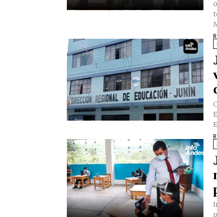
o
t
M
R
C
E
E
R
I
p