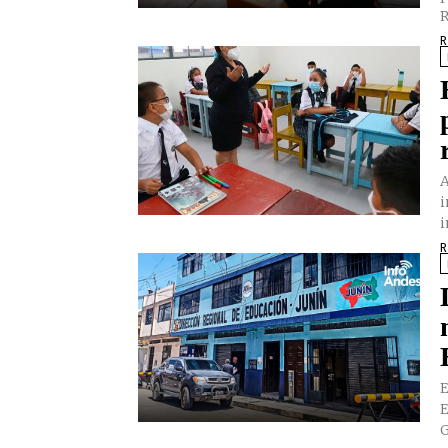
R
R
A
i
i
R
E
E
G