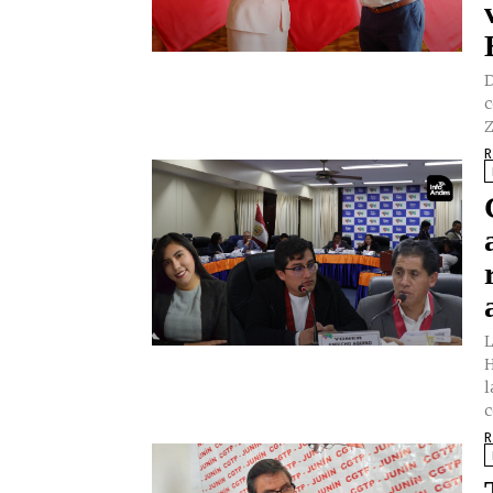
D
c
Z
R
L
H
l
c
R