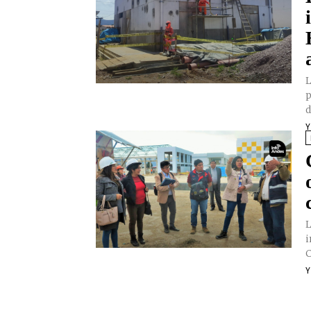
L
p
d
Y
L
i
C
Y