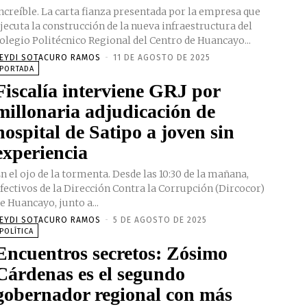
ncreíble. La carta fianza presentada por la empresa que
jecuta la construcción de la nueva infraestructura del
olegio Politécnico Regional del Centro de Huancayo...
EYDI SOTACURO RAMOS
-
11 DE AGOSTO DE 2025
PORTADA
Fiscalía interviene GRJ por
millonaria adjudicación de
hospital de Satipo a joven sin
experiencia
n el ojo de la tormenta. Desde las 10:30 de la mañana,
fectivos de la Dirección Contra la Corrupción (Dircocor)
e Huancayo, junto a...
EYDI SOTACURO RAMOS
-
5 DE AGOSTO DE 2025
POLÍTICA
Encuentros secretos: Zósimo
Cárdenas es el segundo
gobernador regional con más