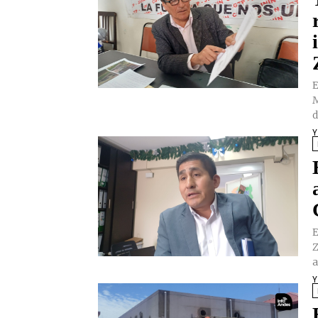
E
M
d
Y
E
Z
a
Y