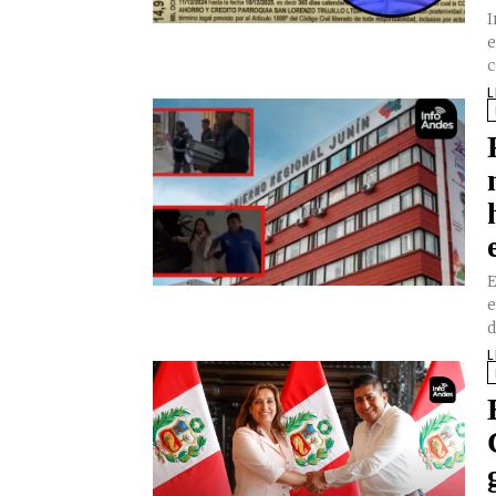
I
e
c
L
E
e
d
L