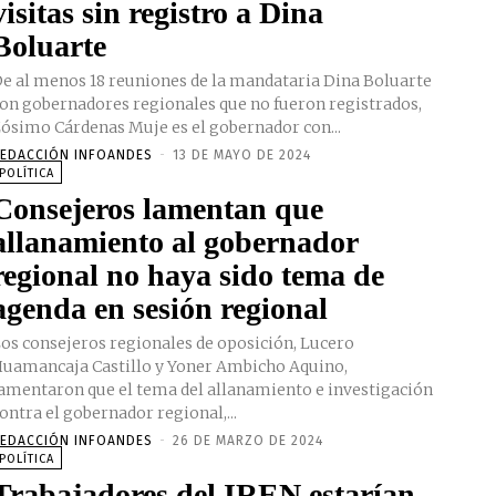
visitas sin registro a Dina
Boluarte
e al menos 18 reuniones de la mandataria Dina Boluarte
on gobernadores regionales que no fueron registrados,
ósimo Cárdenas Muje es el gobernador con...
EDACCIÓN INFOANDES
-
13 DE MAYO DE 2024
POLÍTICA
Consejeros lamentan que
allanamiento al gobernador
regional no haya sido tema de
agenda en sesión regional
os consejeros regionales de oposición, Lucero
uamancaja Castillo y Yoner Ambicho Aquino,
amentaron que el tema del allanamiento e investigación
ontra el gobernador regional,...
EDACCIÓN INFOANDES
-
26 DE MARZO DE 2024
POLÍTICA
Trabajadores del IREN estarían