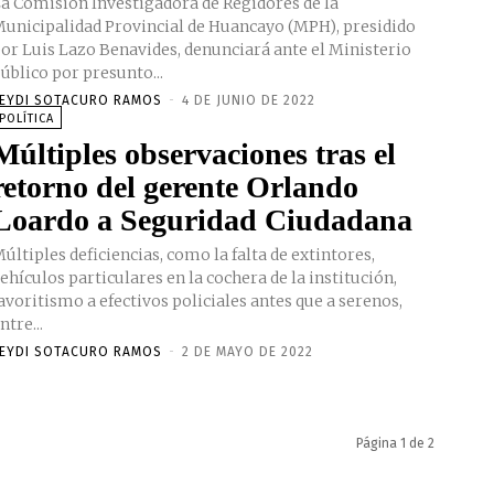
a Comisión Investigadora de Regidores de la
unicipalidad Provincial de Huancayo (MPH), presidido
or Luis Lazo Benavides, denunciará ante el Ministerio
úblico por presunto...
EYDI SOTACURO RAMOS
-
4 DE JUNIO DE 2022
POLÍTICA
Múltiples observaciones tras el
retorno del gerente Orlando
Loardo a Seguridad Ciudadana
últiples deficiencias, como la falta de extintores,
ehículos particulares en la cochera de la institución,
avoritismo a efectivos policiales antes que a serenos,
ntre...
EYDI SOTACURO RAMOS
-
2 DE MAYO DE 2022
Página 1 de 2