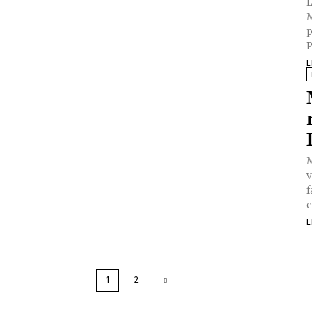
L
M
p
P
L
M
v
f
e
L
1
2