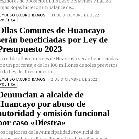
egidores de oposición, Luis Lazo Benavides y Lariza
ojas Rojas hicieron un balance de...
EYDI SOTACURO RAMOS
-
31 DE DICIEMBRE DE 2022
POLÍTICA
Ollas Comunes de Huancayo
serán beneficiadas por Ley de
Presupuesto 2023
a red de ollas comunes de Huancayo serán beneficiadas
on un porcentaje de los 100 millones de soles previstos
n la Ley del Presupuesto...
EYDI SOTACURO RAMOS
-
2 DE DICIEMBRE DE 2022
POLÍTICA
Denuncian a alcalde de
Huancayo por abuso de
autoridad y omisión funcional
por caso «Diestra»
os regidores de la Municipalidad Provincial de
uancayo, Lariza Rojas Rojas y Luis Lazo Benavides