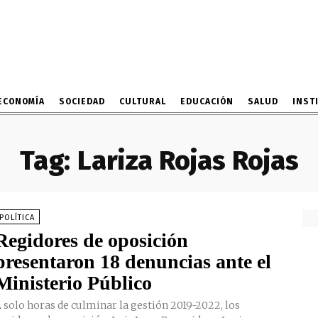
ECONOMÍA
SOCIEDAD
CULTURAL
EDUCACIÓN
SALUD
INST
Tag:
Lariza Rojas Rojas
POLÍTICA
Regidores de oposición
presentaron 18 denuncias ante el
Ministerio Público
 solo horas de culminar la gestión 2019-2022, los