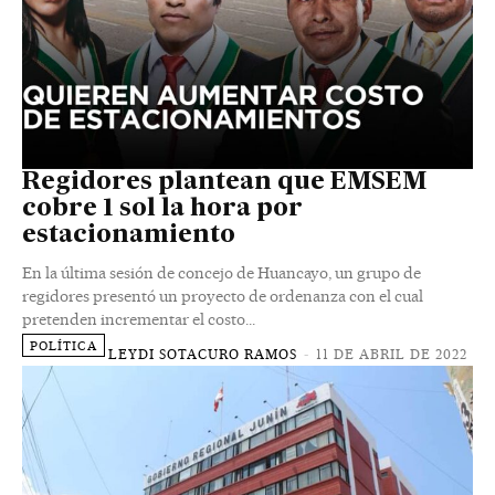
Regidores plantean que EMSEM
cobre 1 sol la hora por
estacionamiento
En la última sesión de concejo de Huancayo, un grupo de
regidores presentó un proyecto de ordenanza con el cual
pretenden incrementar el costo...
POLÍTICA
LEYDI SOTACURO RAMOS
-
11 DE ABRIL DE 2022