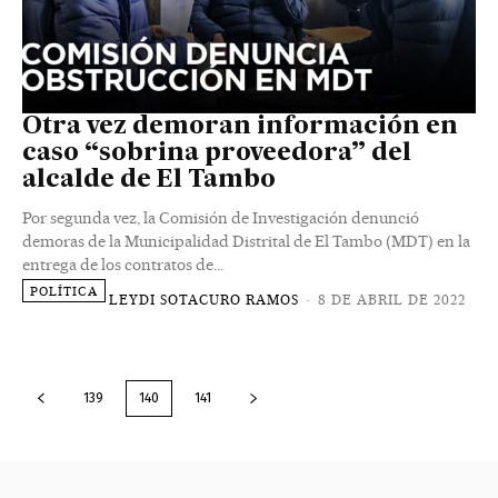
Otra vez demoran información en
caso “sobrina proveedora” del
alcalde de El Tambo
Por segunda vez, la Comisión de Investigación denunció
demoras de la Municipalidad Distrital de El Tambo (MDT) en la
entrega de los contratos de...
POLÍTICA
LEYDI SOTACURO RAMOS
-
8 DE ABRIL DE 2022
139
140
141