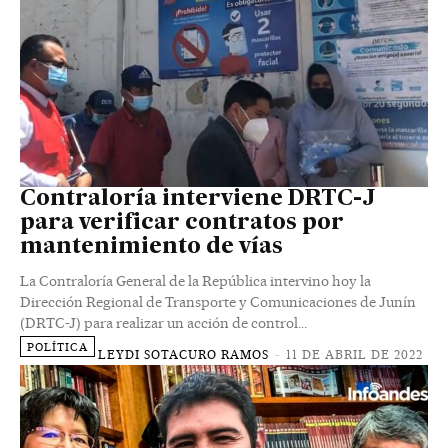
Contraloría interviene DRTC-J
para verificar contratos por
mantenimiento de vías
La Contraloría General de la República intervino hoy la
Dirección Regional de Transporte y Comunicaciones de Junín
(DRTC-J) para realizar un acción de control...
POLÍTICA
LEYDI SOTACURO RAMOS
-
11 DE ABRIL DE 2022