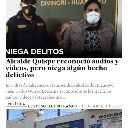
Alcalde Quispe reconoció audios y
vídeos, pero niega algún hecho
delictivo
En 7 días de diligencias, el suspendido alcalde de Huancayo,
Juan Carlos Quispe Ledesma, reconoció ante la Fiscalía los
audios, vídeos y fotografías que...
POLÍTICA
LEYDI SOTACURO RAMOS
-
11 DE ABRIL DE 2022