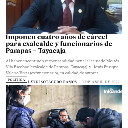
Imponen cuatro años de cárcel
para exalcalde y funcionarios de
Pampas – Tayacaja
Al haber encontrado responsabilidad penal al acusado Moisés
Vila Escobar (exalcalde de Pampas- Tayacaja) y Jesús Enrique
Valerio Vivas (exfuncionario), en calidad de autores...
POLÍTICA
LEYDI SOTACURO RAMOS
-
9 DE ABRIL DE 2022