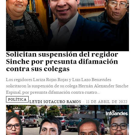
Solicitan suspensión del regidor
Sinche por presunta difamación
contra sus colegas
Los regidores Lariza Rojas Rojas y Luis Lazo Benavides
solicitaron la suspensión de su colega Hernán Alexander Sinche
Espinal, por presunta difamación contra cuatro...
POLÍTICA
LEYDI SOTACURO RAMOS
-
11 DE ABRIL DE 2022