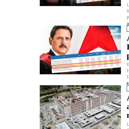
U
l
p
J
E
H
1
R
L