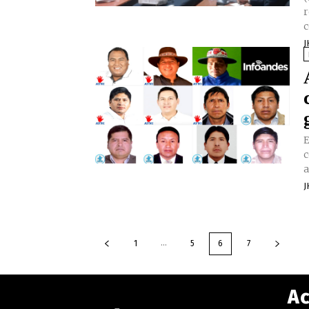
r
c
J
E
c
a
J
...
1
5
6
7
Ac