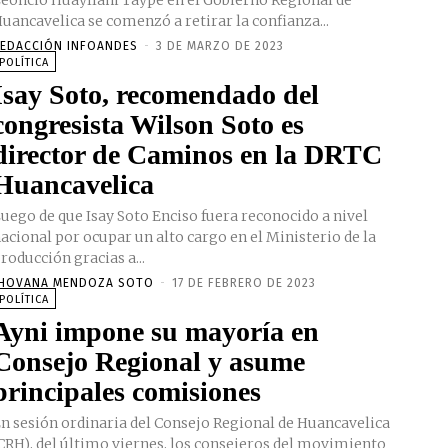
eoncio Huayllani Taype en el Gobierno Regional de
uancavelica se comenzó a retirar la confianza...
EDACCIÓN INFOANDES
-
3 DE MARZO DE 2023
POLÍTICA
Isay Soto, recomendado del
congresista Wilson Soto es
director de Caminos en la DRTC
Huancavelica
uego de que Isay Soto Enciso fuera reconocido a nivel
acional por ocupar un alto cargo en el Ministerio de la
roducción gracias a...
HOVANA MENDOZA SOTO
-
17 DE FEBRERO DE 2023
POLÍTICA
Ayni impone su mayoría en
Consejo Regional y asume
principales comisiones
n sesión ordinaria del Consejo Regional de Huancavelica
CRH), del último viernes, los consejeros del movimiento