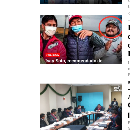
L
H
R
L
n
P
J
E
(