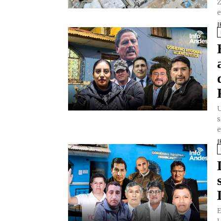
Z
e
J
U
s
e
J
E