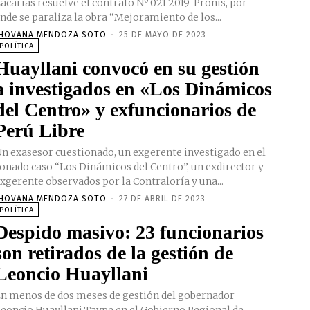
acarías resuelve el contrato Nº 021-2019-Pronis, por
nde se paraliza la obra “Mejoramiento de los...
HOVANA MENDOZA SOTO
-
25 DE MAYO DE 2023
POLÍTICA
Huayllani convocó en su gestión
a investigados en «Los Dinámicos
del Centro» y exfuncionarios de
Perú Libre
n exasesor cuestionado, un exgerente investigado en el
onado caso “Los Dinámicos del Centro”, un exdirector y
xgerente observados por la Contraloría y una...
HOVANA MENDOZA SOTO
-
27 DE ABRIL DE 2023
POLÍTICA
Despido masivo: 23 funcionarios
son retirados de la gestión de
Leoncio Huayllani
n menos de dos meses de gestión del gobernador