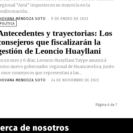
egional “Ayni” impusieron su mayoría en la
onformación...
HOVANA MENDOZA SOTO
-
9 DE ENERO DE 2023
POLÍTICA
Antecedentes y trayectorias: Los
consejeros que fiscalizarán la
gestión de Leoncio Huayllani
n un mes y 6 días, Leoncio Huayllani Taype asumirá
omo nuevo gobernador regional de Huancavelica, junto
 once consejeros que representan a las...
HOVANA MENDOZA SOTO
-
24 DE NOVIEMBRE DE 2022
Página 6 de 7
erca de nosotros