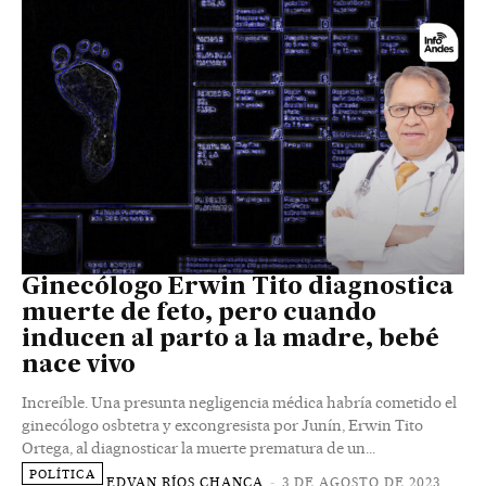
Ginecólogo Erwin Tito diagnostica
muerte de feto, pero cuando
inducen al parto a la madre, bebé
nace vivo
Increíble. Una presunta negligencia médica habría cometido el
ginecólogo osbtetra y excongresista por Junín, Erwin Tito
Ortega, al diagnosticar la muerte prematura de un...
POLÍTICA
EDVAN RÍOS CHANCA
-
3 DE AGOSTO DE 2023