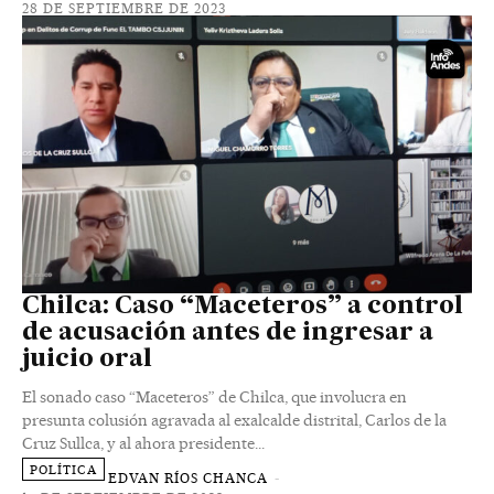
28 DE SEPTIEMBRE DE 2023
Chilca: Caso “Maceteros” a control
de acusación antes de ingresar a
juicio oral
El sonado caso “Maceteros” de Chilca, que involucra en
presunta colusión agravada al exalcalde distrital, Carlos de la
Cruz Sullca, y al ahora presidente...
POLÍTICA
EDVAN RÍOS CHANCA
-