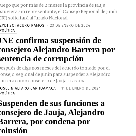
uego que por más de 2 meses la provincia de Jauja
stuviera sin representante, el Consejo Regional de Junín
CRJ) solicitará al Jurado Nacional...
EYDI SOTACURO RAMOS
-
23 DE ENERO DE 2024
POLÍTICA
JNE confirma suspensión de
consejero Alejandro Barrera por
sentencia de corrupción
espués de algunos meses del acuerdo tomado por el
onsejo Regional de Junín para suspender a Alejandro
arrera como consejero de Jauja, tras una...
OSELIN ALFARO CARHUAMACA
-
11 DE ENERO DE 2024
POLÍTICA
Suspenden de sus funciones a
consejero de Jauja, Alejandro
Barrera, por condena por
colusión