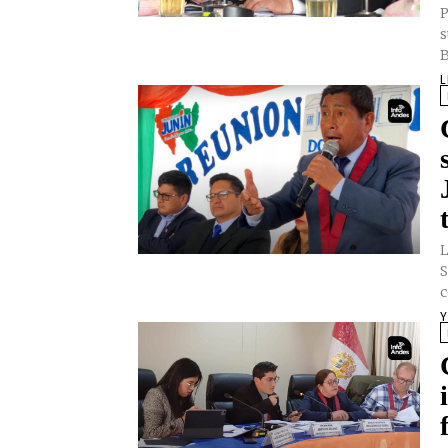
P
s
B
L
L
S
c
Y