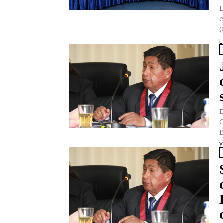
L
e
(
L
D
C
B
Y