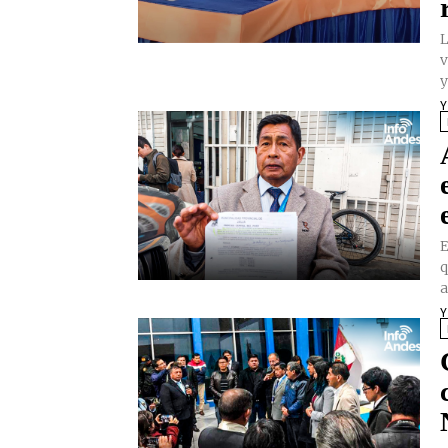
L
v
y
Y
E
q
a
Y