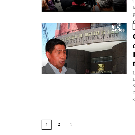
T
l
p
Y
L
D
S
c
R
1
2