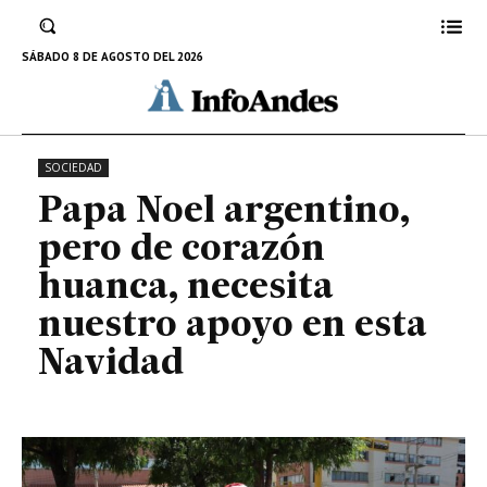
corazón huanca, necesita nuestro
apoyo en esta Navidad
SÁBADO 8 DE AGOSTO DEL 2026
30 DE NOVIEMBRE DE 2022
SOCIEDAD
Papa Noel argentino,
pero de corazón
huanca, necesita
nuestro apoyo en esta
Navidad