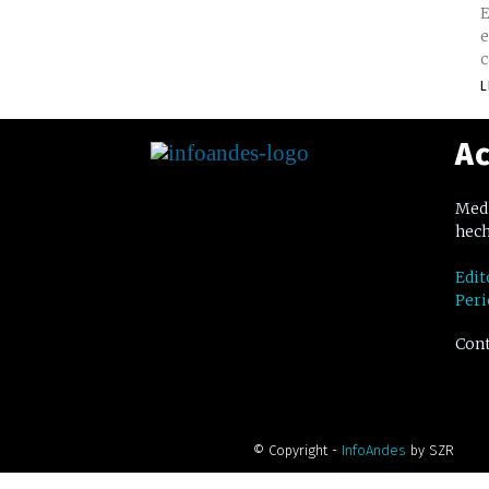
E
e
c
L
Ac
Medi
hech
Edit
Peri
Cont
© Copyright -
InfoAndes
by SZR