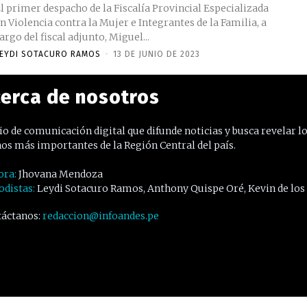
l primer despacho de la Fiscalía Provincial Especializada
n Violencia contra la Mujer e Integrantes de la Familia, a
argo del fiscal adjunto, Miguel...
EYDI SOTACURO RAMOS
-
13 DE JUNIO DE 2023
erca de nosotros
o de comunicación digital que difunde noticias y busca revelar l
os más importantes de la Región Central del país.
ora:
Jhovana Mendoza
odistas:
Leydi Sotacuro Ramos, Anthony Quispe Oré, Kevin de los
áctanos:
redaccion@infoandes.pe