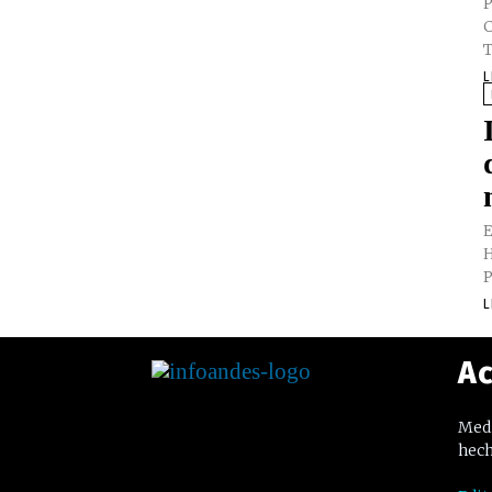
P
C
T
L
E
H
P
L
Ac
Medi
hech