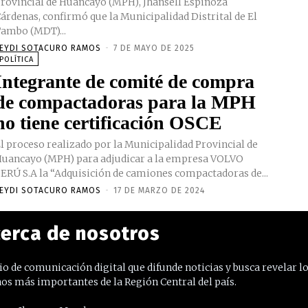
rovincial de Huancayo (MPH), Jhansell Espinoza
árdenas, confirmó que la Municipalidad Distrital de El
ambo (MDT)...
EYDI SOTACURO RAMOS
-
7 DE MAYO DE 2025
POLÍTICA
Integrante de comité de compra
de compactadoras para la MPH
no tiene certificación OSCE
l proceso realizado por la Municipalidad Provincial de
uancayo (MPH) para adjudicar a la empresa VOLVO
ERÚ S.A la “Adquisición de camiones compactadoras de...
EYDI SOTACURO RAMOS
-
17 DE MARZO DE 2024
erca de nosotros
o de comunicación digital que difunde noticias y busca revelar l
os más importantes de la Región Central del país.