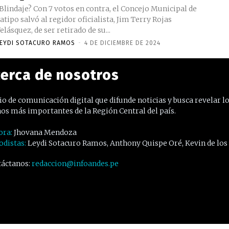
Blindaje? Con 7 votos en contra, el Concejo Municipal de
atipo salvó al regidor oficialista, Jim Terry Rojas
elásquez, de ser retirado de su...
EYDI SOTACURO RAMOS
-
4 DE DICIEMBRE DE 2024
erca de nosotros
o de comunicación digital que difunde noticias y busca revelar l
os más importantes de la Región Central del país.
ora:
Jhovana Mendoza
odistas:
Leydi Sotacuro Ramos, Anthony Quispe Oré, Kevin de los
áctanos:
redaccion@infoandes.pe