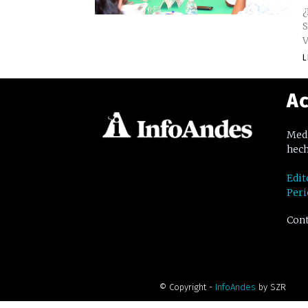
¿
S
V
L
Ac
Medi
hech
Edit
Peri
Cont
© Copyright -
InfoAndes
by SZR