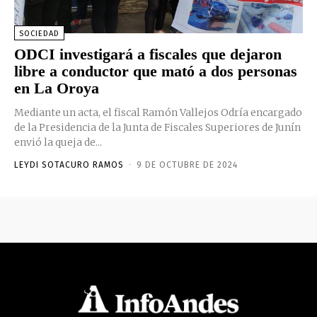
SOCIEDAD
ODCI investigará a fiscales que dejaron
libre a conductor que mató a dos personas
en La Oroya
Mediante un acta, el fiscal Ramón Vallejos Odría encargado
de la Presidencia de la Junta de Fiscales Superiores de Junín
envió la queja de...
LEYDI SOTACURO RAMOS
-
9 DE OCTUBRE DE 2024