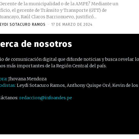
Gerente de la municipalidad o de la AMPE? Mediante un
ficio, el gerente de Tránsito y Transporte (GTT) de
uancayo, Raúl Claros Barrionuevo, justificó...
EYDI SOTACURO RAMOS
-
17 DE MARZO DE 2024
erca de nosotros
o de comunicación digital que difunde noticias y busca revelar l
os más importantes de la Región Central del país.
ora:
Jhovana Mendoza
odistas:
Leydi Sotacuro Ramos, Anthony Quispe Oré, Kevin de los
áctanos:
redaccion@infoandes.pe