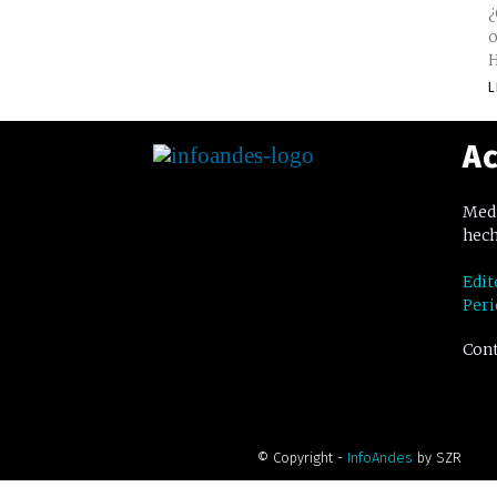
¿
o
H
L
Ac
Medi
hech
Edit
Peri
Cont
© Copyright -
InfoAndes
by SZR