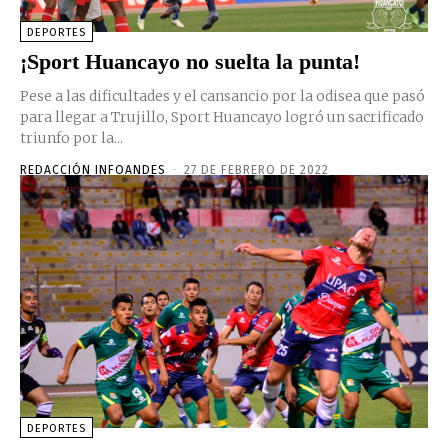
DEPORTES
¡Sport Huancayo no suelta la punta!
Pese a las dificultades y el cansancio por la odisea que pasó
para llegar a Trujillo, Sport Huancayo logró un sacrificado
triunfo por la...
REDACCIÓN INFOANDES
-
27 DE FEBRERO DE 2022
DEPORTES