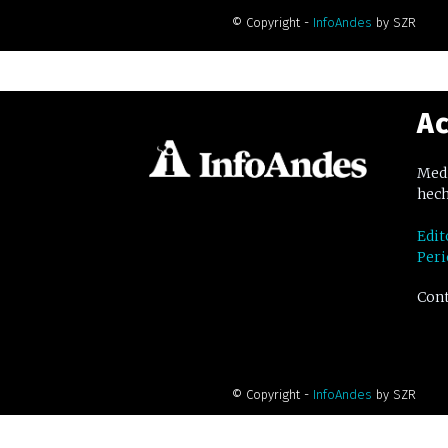
© Copyright -
InfoAndes
by SZR
Ac
Medi
hech
Edit
Peri
Cont
© Copyright -
InfoAndes
by SZR