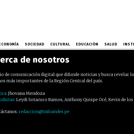
ECONOMÍA
SOCIEDAD
CULTURAL
EDUCACIÓN
SALUD
INST
erca de nosotros
o de comunicación digital que difunde noticias y busca revelar l
os más importantes de la Región Central del país.
ora:
Jhovana Mendoza
odistas:
Leydi Sotacuro Ramos, Anthony Quispe Oré, Kevin de los
áctanos:
redaccion@infoandes.pe