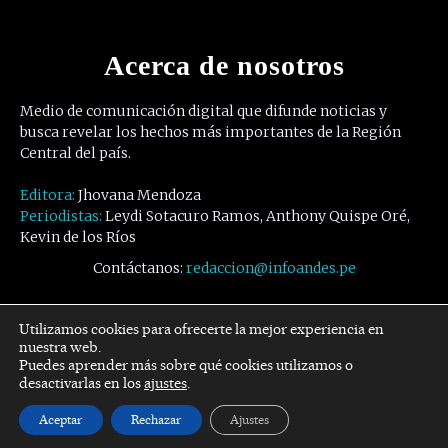
Acerca de nosotros
Medio de comunicación digital que difunde noticias y
busca revelar los hechos más importantes de la Región
Central del país.
Editora:
Jhovana Mendoza
Periodistas:
Leydi Sotacuro Ramos, Anthony Quispe Oré,
Kevin de los Ríos
Contáctanos:
redaccion@infoandes.pe
Síguenos
Utilizamos cookies para ofrecerte la mejor experiencia en
nuestra web.
Puedes aprender más sobre qué cookies utilizamos o
Facebook
Twitter
Youtube
desactivarlas en los
ajustes
.
Aceptar
Rechazar
Ajustes
© Copyright -
InfoAndes
by SZR