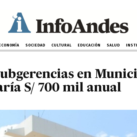
 9 subgerencias en Muni
ayo costaría S/ 700 mil
20 DE FEBRERO DE 2024
ECONOMÍA
SOCIEDAD
CULTURAL
EDUCACIÓN
SALUD
INST
subgerencias en Munic
ría S/ 700 mil anual