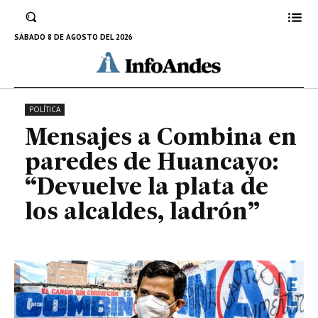
de Huancayo: “Devuelve la plata
de los alcaldes, ladrón”
SÁBADO 8 DE AGOSTO DEL 2026
12 DE MARZO DE 2022
POLÍTICA
Mensajes a Combina en
paredes de Huancayo:
“Devuelve la plata de
los alcaldes, ladrón”